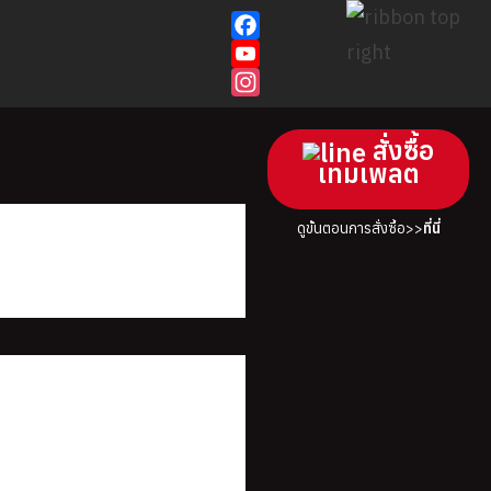
Facebook
YouTube
Instagram
สั่งซื้อ
เทมเพลต
ดูขั้นตอนการสั่งซื้อ>>
ที่นี่