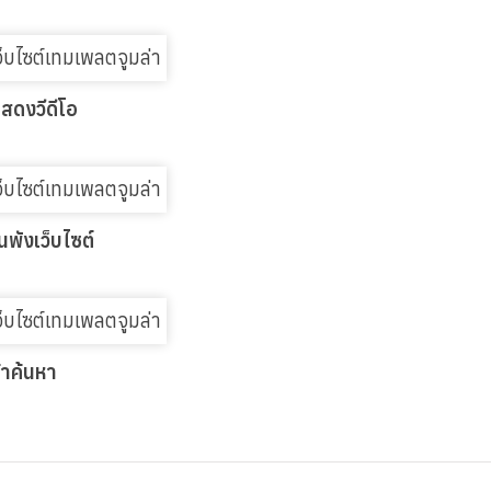
สดงวีดีโอ
พังเว็บไซต์
้าค้นหา