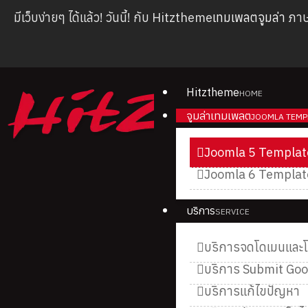
มีเว็บง่ายๆ ได้แล้ว! วันนี้! กับ Hitztheme
เทมเพลตจูมล่า
ภาษ
Hitztheme
HOME
จูมล่าเทมเพลต
JOOMLA TEMP
Joomla 5 Templat
Joomla 6 Templat
บริการ
SERVICE
บริการจดโดเมนและโฮ
บริการ Submit Goo
บริการแก้ไขปัญหา