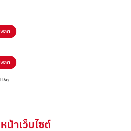
มเพลต
มเพลต
l Day
หน้าเว็บไซต์