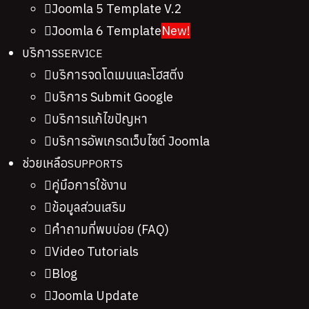
Joomla 5 Template V.2
Joomla 6 Template
New!
บริการ
SERVICE
บริการจดโดเมนและโฮสติ่ง
บริการ Submit Google
บริการแก้ไขปัญหา
บริการอัพเกรดเว็บไซต์ Joomla
ช่วยเหลือ
SUPPORTS
คู่มือการใช้งาน
ข้อมูลส่วนเสริม
คำถามที่พบบ่อย (FAQ)
Video Tutorials
Blog
Joomla Update