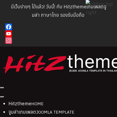
มีเว็บง่ายๆ ได้แล้ว! วันนี้! กับ Hitztheme
เทมเพลตจู
มล่า
ภาษาไทย รองรับมือถือ
Facebook
YouTube
Instagram
Hitztheme
HOME
จูมล่าเทมเพลต
JOOMLA TEMPLATE