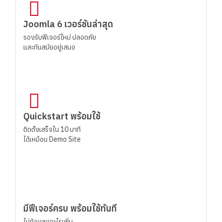
Joomla 6 เวอร์ชันล่าสุด
รองรับฟีเจอร์ใหม่ ปลอดภัย
และทันสมัยอยู่เสมอ
Quickstart พร้อมใช้
ติดตั้งเสร็จใน 10 นาที
ได้เหมือน Demo Site
มีฟีเจอร์ครบ พร้อมใช้ทันที
ไม่ต้องลงอะไรเพิ่ม