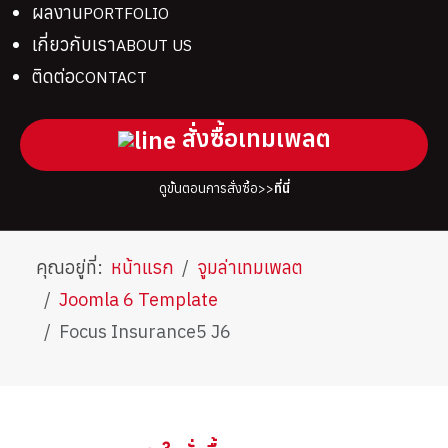
ผลงาน
PORTFOLIO
เกี่ยวกับเรา
ABOUT US
ติดต่อ
CONTACT
สั่งซื้อเทมเพลต
ดูขั้นตอนการสั่งซื้อ>>
ที่นี่
คุณอยู่ที่:
หน้าแรก
จูมล่าเทมเพลต
Joomla 6 Template
Focus Insurance5 J6