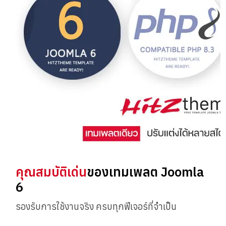
คุณสมบัติเด่น
ของเทมเพลต Joomla
6
รองรับการใช้งานจริง ครบทุกฟีเจอร์ที่จำเป็น