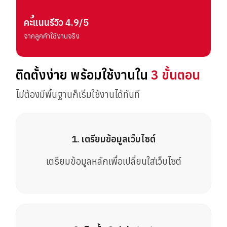
คะแนนรีวิว 4.9/5
จากลูกค้าใช้งานจริง
ติดตั้งง่าย พร้อมใช้งานใน
3 ขั้นตอน
ไม่ต้องมีพื้นฐานก็เริ่มใช้งานได้ทันที
1. เตรียมข้อมูลเว็บไซต์
เตรียมข้อมูลหลักเพื่อเปลี่ยนใส่เว็บไซต์