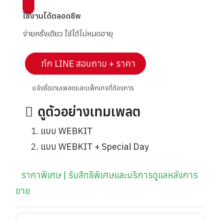
ใช้งานได้ตลอดชีพ
จ่ายครั้งเดียว ใช้ได้ไม่หมดอายุ
ทัก LINE สอบถาม + ราคา
แจ้งชื่อเทมเพลตและแพ็กเกจที่ต้องการ
ดูตัวอย่างเทมเพลต
แบบ WEBKIT
แบบ WEBKIT + Special Day
ราคาพิเศษ | รับสิทธิพิเศษและบริการดูแลหลังการ
ขาย