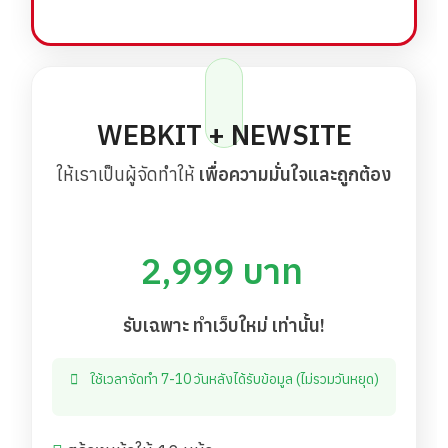
WEBKIT
+ NEWSITE
ให้เราเป็นผู้จัดทำให้
เพื่อความมั่นใจและถูกต้อง
2,999 บาท
รับเฉพาะ ทำเว็บใหม่ เท่านั้น!
ใช้เวลาจัดทำ 7-10 วันหลังได้รับข้อมูล (ไม่รวมวันหยุด)