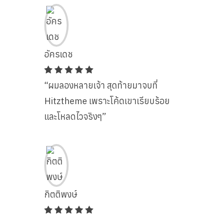
กนกวรรณ
“ดีไซน์ดูสะอาดตา เหมาะกับเว็บไซต์
บริษัทมากค่ะ ทำให้ภาพลักษณ์ดูน่า
เชื่อถือขึ้น”
เจษฎา
“ที่ชอบคือ responsive ทำมาดีมาก
เปิดบนมือถือก็ยังสวยเหมือนเดิม ไม่
ต้องแก้อะไรเพิ่มเลย”