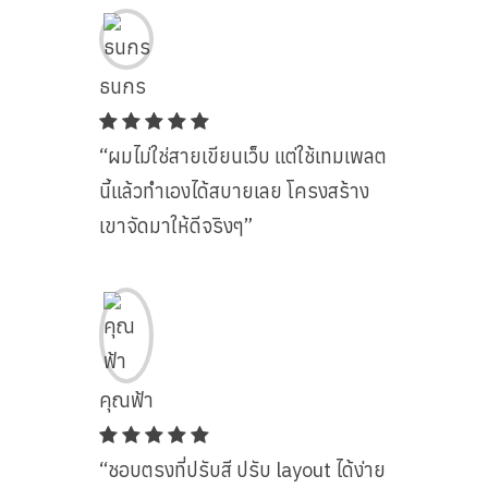
“ตอนแรกเลือกเทมเพลตไม่ถูกเลย
ครับ แต่ของ Hitztheme ใช้งานง่าย
มาก ปรับแต่งได้เร็ว เว็บไซต์ออกมาดู
มืออาชีพขึ้นทันที”
น.ส. พิมพ์ชนก
“ดีไซน์สวยมากค่ะ โหลดเร็วด้วย ใช้
กับมือถือก็ลื่น ลูกค้าเข้ามาดูแล้วชม
เยอะขึ้นเลยค่ะ”