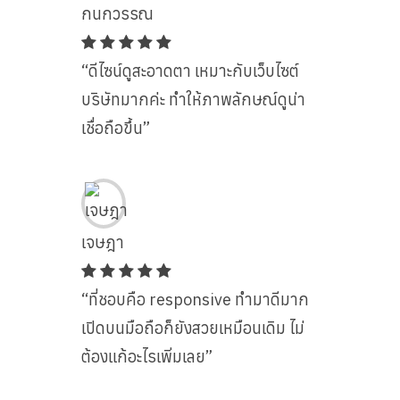
“ชอบตรงที่ปรับสี ปรับ layout ได้ง่าย
ไม่ต้องเขียนโค้ดเยอะ เหมาะกับคนเริ่ม
ต้นมากค่ะ”
อนุชา
“ใช้ Joomla อยู่แล้ว มาเจอเทมเพลต
ของ Hitztheme คือเข้ากันดีมาก
ทำงานเร็วขึ้นเยอะครับ”