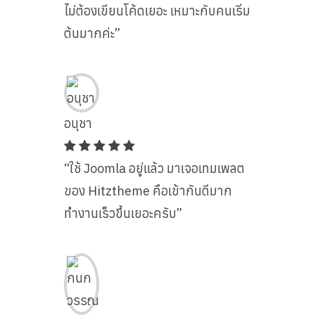
ธนกร
“ผมไม่ใช่สายเขียนเว็บ แต่ใช้เทมเพลต
นี้แล้วทำเองได้สบายเลย โครงสร้าง
เขาจัดมาให้ดีจริงๆ”
คุณฟ้า