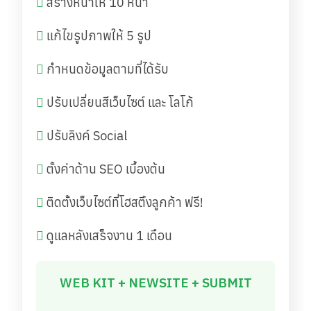
สร้างหน้าให้ 10 หน้า
แก้ไขรูปภาพให้ 5 รูป
กำหนดข้อมูลตามที่ได้รับ
ปรับเปลี่ยนสีเว็บไซต์ และ โลโก้
ปรับลิงค์ Social
ตั้งค่าด้าน SEO เบื้องต้น
ติดตั้งเว็บไซต์ที่โฮสติ้งลูกค้า ฟรี!
ดูแลหลังเสร็จงาน 1 เดือน
WEB KIT + NEWSITE + SUBMIT