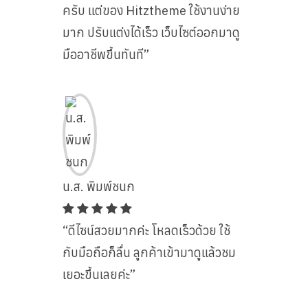
หน้าติดต่อ
ดูหน้า Demo ทั้งหมด
รีวิวจาก
ผู้ใช้งานจริง
เสียงจากผู้ใช้งานจริง ที่เลือกใช้และไว้วางใจเรา
คุณบีม