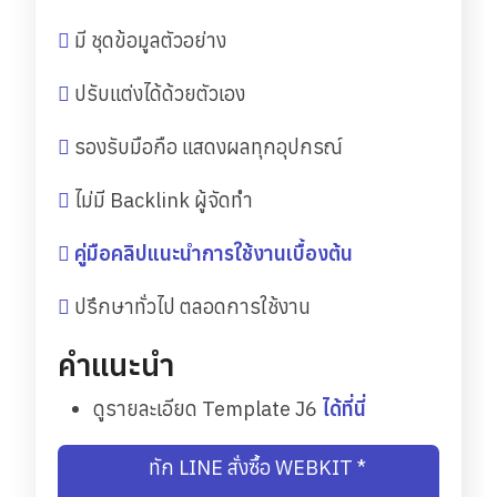
มี ชุดข้อมูลตัวอย่าง
ปรับแต่งได้ด้วยตัวเอง
รองรับมือกือ แสดงผลทุกอุปกรณ์
ไม่มี Backlink ผู้จัดทำ
คู่มือคลิปแนะนำการใช้งานเบื้องต้น
ปรึกษาทั่วไป ตลอดการใช้งาน
คำแนะนำ
ดูรายละเอียด Template J6
ได้ที่นี
ทัก LINE สั่งซื้อ WEBKIT *