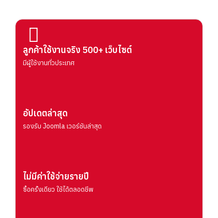
ลูกค้าใช้งานจริง 500+ เว็บไซต์
มีผู้ใช้งานทั่วประเทศ
อัปเดตล่าสุด
รองรับ Joomla เวอร์ชันล่าสุด
ไม่มีค่าใช้จ่ายรายปี
ซื้อครั้งเดียว ใช้ได้ตลอดชีพ