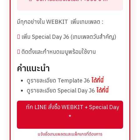
มีทุกอย่างใน WEBKIT เพิ่มเทมเพลต :
เพิ่ม Special Day J6 (เทมเพลตวันสำคัญ)
ติดตั้งและกำหนดเมนูพร้อมใช้งาน
คำแนะนำ
ดูรายละเอียด Template J6
ได้ที่นี
ดูรายละเอียด Special Day J6
ได้ที่นี่
ทัก LINE สั่งซื้อ WEBKIT + Special Day
*
แจ้งชื่อเทมเพลตและแพ็กเกจที่ต้องการ