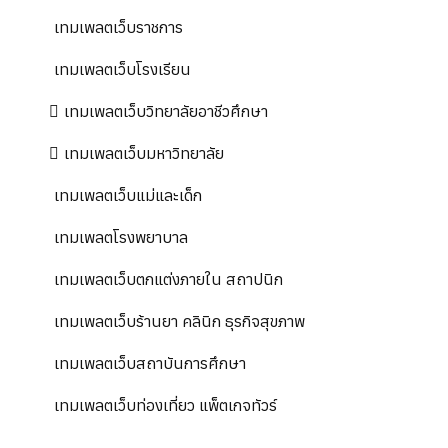
เทมเพลตเว็บราชการ
เทมเพลตเว็บโรงเรียน
เทมเพลตเว็บวิทยาลัยอาชีวศึกษา
เทมเพลตเว็บมหาวิทยาลัย
เทมเพลตเว็บแม่และเด็ก
เทมเพลตโรงพยาบาล
เทมเพลตเว็บตกแต่งภายใน สถาปนิก
เทมเพลตเว็บร้านยา คลินิก ธุรกิจสุขภาพ
เทมเพลตเว็บสถาบันการศึกษา
เทมเพลตเว็บท่องเที่ยว แพ็ตเกจทัวร์