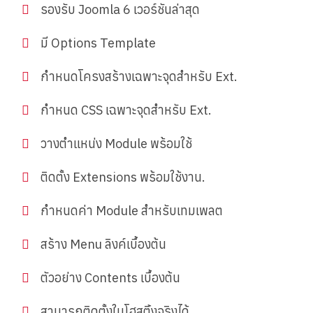
รองรับ Joomla 6 เวอร์ชันล่าสุด
มี Options Template
กำหนดโครงสร้างเฉพาะจุดสำหรับ Ext.
กำหนด CSS เฉพาะจุดสำหรับ Ext.
วางตำแหน่ง Module พร้อมใช้
ติดตั้ง Extensions พร้อมใช้งาน.
กำหนดค่า Module สำหรับเทมเพลต
สร้าง Menu ลิงค์เบื้องต้น
ตัวอย่าง Contents เบื้องต้น
สามารถติดตั้งในโฮสติ้งจริงได้